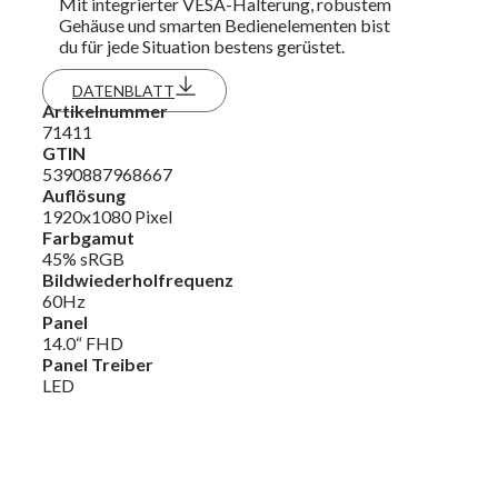
Mit integrierter VESA-Halterung, robustem
Gehäuse und smarten Bedienelementen bist
du für jede Situation bestens gerüstet.
DATENBLATT
Artikelnummer
71411
GTIN
5390887968667
Auflösung
1920x1080 Pixel
Farbgamut
45% sRGB
Bildwiederholfrequenz
60Hz
Panel
14.0“ FHD
Panel Treiber
LED