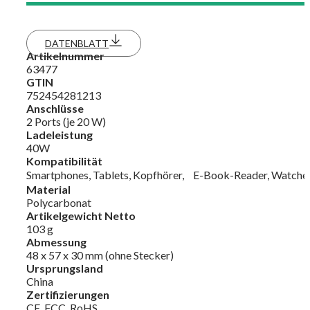
DATENBLATT
Artikelnummer
63477
GTIN
752454281213
Anschlüsse
2 Ports (je 20 W)
Ladeleistung
40W
Kompatibilität
Smartphones, Tablets, Kopfhörer, E-Book-Reader, Watches,
Material
Polycarbonat
Artikelgewicht Netto
103 g
Abmessung
48 x 57 x 30 mm (ohne Stecker)
Ursprungsland
China
Zertifizierungen
CE, FCC, RoHS